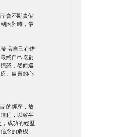
音 會不斷責備
遇到困難時，最
，最終自己吃虧
和憤怒，然而這
內疚、自責的心
苦 的經歷，放
礙進程，以致半
之，成功的經歷
的信念的危機，