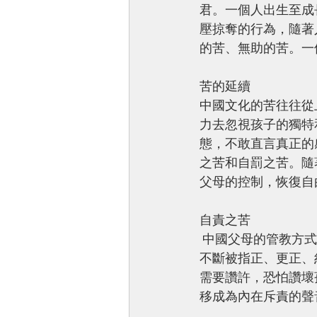
君。一個人出生至成
壓掠奪的行為，隨著
的苦、無助的苦。一
苦的延續 
中國文化的苦往往從
力去忽視孩子的獨特
態，不敢直言真正的
之苦和自罰之苦。隨
父母的控制，恢復自
自責之苦
 中國父母的管教方式中，認為孩子需要被責罵方能成才。於是在孩子學習讀書做 人之過程，
不斷被指正、更正、
需要讚許，恐怕讚壞
移成為內在斥責的聲