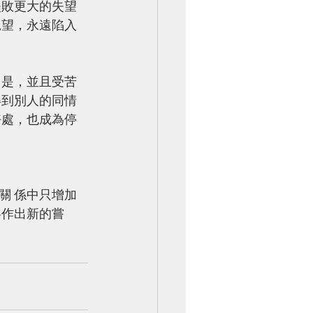
失敗更大的失望
絕望，永遠陷入
 是，並且受苦
得到別人的同情
好處，也成為停
關 係中只增加
略作出新的嘗