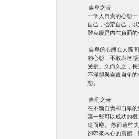
 自卑之苦 
一個人自責的心態一
自己，否定自己，以
難克服是內在負面的
 自卑的心態在人際間的關係上經歷更多傷害。在遇到人際的衝突和問題時，總帶 著自己有錯
的心態，不敢表達感
受損。久而久之，長
不滿卻與自責自卑的
態。
 自罰之苦 
在不斷自責和自卑的
棄一些可以成功的機
途而廢。 然而這些
卻帶來內心的震撼，