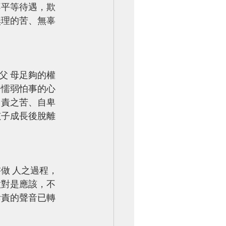
不平等待遇，欺
無理的苦、無辜
父 母足夠的權
子懦弱怕事的心
自責之苦、自卑
孩子成長後脫離
 
做對是應該，不
斥責的聲音已轉