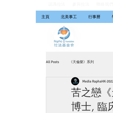
認識拉法
參與拉法
聯絡我
主頁
北美事工
行事曆
All Posts
《天倫樂》系列
Media RaphaHK
20
苦之戀《
博士, 