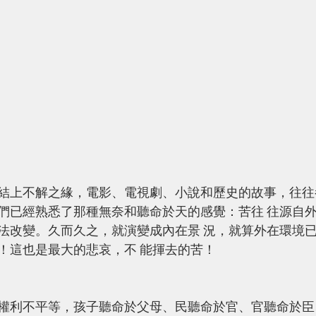
結上不解之緣，電影、電視劇、小說和歷史的故事，往往
們已經熟悉了那種無奈和聽命於天的感覺：苦往 往源自
法改變。久而久之，就演變成內在景 況，就算外在環境
！這也是最大的悲哀，不 能揮去的苦！ 
權利不平等，孩子聽命於父母、民聽命於官、官聽命於臣