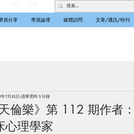
們
下載
回應
學員分享
學員論壇
媒體訪問
文章/通訊/特刊
22年7月21日
讀畢需時 3 分鐘
天倫樂》第 112 期作者
臨床心理學家