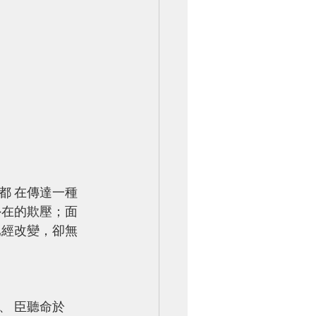
都 在傳達一種
外在的欺壓；面
已經改變，卻無
、 臣聽命於