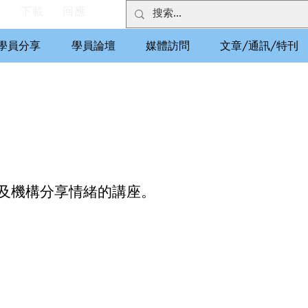
們
下載
回應
學員分享
學員論壇
媒體訪問
文章/通訊/特刊
及機構分享情緒的講座。