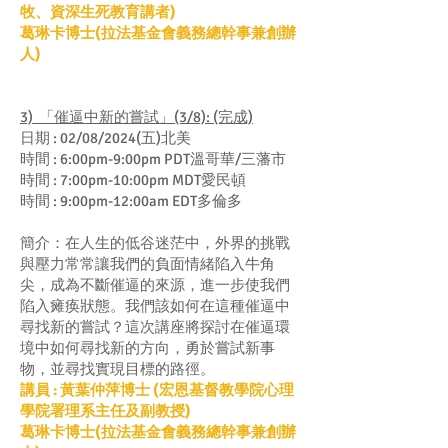
牧、資深生死教育講者)
葛琳卡博士(拉法基金會義務總幹事兼創辦
人)
3) 「催逼中新的嘗試」(3/8): (完成)
日期 : 02/08/2024(五)北美
時間 : 6:00pm-9:00pm PDT溫哥華/三藩市
時間 : 7:00pm-10:00pm MDT愛民頓
時間 : 9:00pm-12:00am EDT多倫多
簡介：在人生的低谷迷茫中，外界的挑戰
與壓力常常讓我們的負面情緒陷入牛角
尖，成為不斷催逼的來源，進一步使我們
陷入瘫痪狀態。我們該如何在這種催逼中
尋找新的嘗試？這次講座將探討在催逼環
境中如何尋找新的方向，勇於嘗試新事
物，並尋找實現目標的路徑。
講員 : 黃葉仲萍博士 (宏恩基督教學院心理
學院署理系主任及副教授)
葛琳卡博士(拉法基金會義務總幹事兼創辦