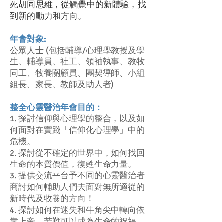
死胡同思維，從觸覺中的新體驗，找
到新的動力和方向。
年會對象:
公眾人士 (包括輔導/心理學教授及學
生、輔導員、社工、領袖執事、教牧
同工、牧養關顧員、團契導師、小組
組長、家長、教師及助人者)
整全心靈醫治年會目的：
1. 探討信仰與心理學的整合，以及如
何面對在實踐「信仰化心理學」中的
危機。
2. 探討從不確定的世界中，如何找回
生命的本質價值，復甦生命力量。
3. 提供交流平台予不同的心靈醫治者
商討如何輔助人們去面對無所適從的
新時代及牧養的方向！
4. 探討如何在迷失和牛角尖中轉向依
靠上帝，苦難可以成為生命的祝福。