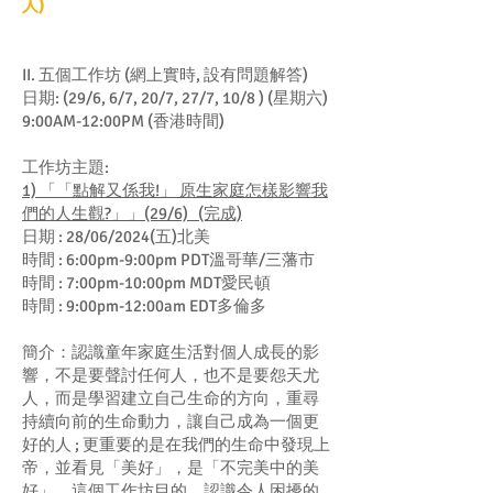
人)
II. 五個工作坊 (網上實時, 設有問題解答)
日期: (29/6, 6/7, 20/7, 27/7, 10/8 ) (星期六)
9:00AM-12:00PM (香港時間)
工作坊主題:
1) 「「點解又係我!」 原生家庭怎樣影響我
們的人生觀?」」(29/6)
(完成)
日期 : 28/06/2024(五)北美
時間 : 6:00pm-9:00pm PDT溫哥華/三藩市
時間 : 7:00pm-10:00pm MDT愛民頓
時間 : 9:00pm-12:00am EDT多倫多
簡介：認識童年家庭生活對個人成長的影
響，不是要聲討任何人，也不是要怨天尤
人，而是學習建立自己生命的方向，重尋
持續向前的生命動力，讓自己成為一個更
好的人 ; 更重要的是在我們的生命中發現上
帝，並看見「美好」，是「不完美中的美
好」。這個工作坊目的，認識令人困擾的