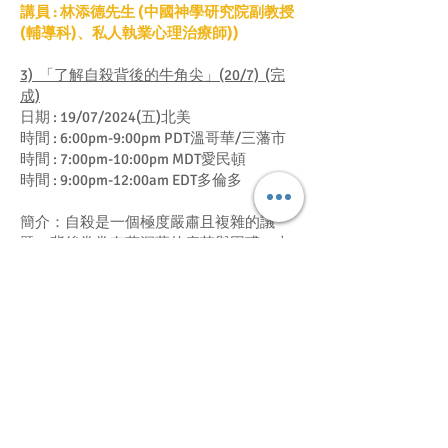
講員 : 林添德先生 (中國神學研究院副教授
(輔導科)、私人執業心理治療師))
3) 「了解自殺背後的牛角尖」(20/7)
(完
成)
日期 : 19/07/2024(五)北美
時間 : 6:00pm-9:00pm PDT溫哥華/三藩市
時間 : 7:00pm-10:00pm MDT愛民頓
時間 : 9:00pm-12:00am EDT多倫多
簡介：自殺是一個極度嚴肅且複雜的議
題，背後常常有著深藏的痛苦與困惑。本
次講座將探索自殺行為的心理學背景、可
能原因、與多重因素的影響，包括心理、
社會、生物學等方面。透過深入了解，我
們或許可以揭開自殺行為背後的牛角尖，
並找到更有效的預防、幫助的方法及支持
的途徑!
講員 : 葛琳卡博士(拉法基金會義務總幹事
兼創辦人)