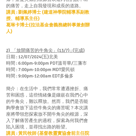
的痛苦，走上自我發現和成長的道路。
講員 : 劉佩婷博士 (建道神學院輔導系副教
授、輔導系主任)
葛琳卡博士(拉法基金會義務總幹事兼創辦
人)
2) 「放開痛苦的牛角尖」(13/7) : (完成)
日期 : 12/07/2024(五)北美
時間 : 6:00pm-9:00pm PDT溫哥華/三藩市
時間 : 7:00pm-10:00pm MDT愛民頓
時間 : 9:00pm-12:00am EDT多倫多
簡介：在生活中，我們常常遭遇挫折、痛
苦和困惑，這些情緒像是鑲嵌在我們心中
的牛角尖，難以釋放。然而，我們是否能
夠學會放下這些牛角尖的痛苦呢？本次講
座將帶領您探索放不開牛角尖的根源，深
入了解痛苦產生的過程，探索為何我們會
陷入困境，並尋找出路的盼望。
講員 :
黃民牧師 (基督教靈實協會前主任院