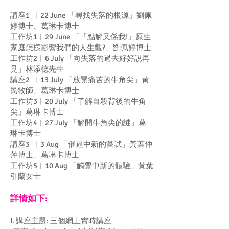
講座1 ︱22 June 「尋找失落的根源」劉佩
婷博士、葛琳卡博士
工作坊1︱29 June 「「點解又係我!」原生
家庭怎樣影響我們的人生觀?」劉佩婷博士
工作坊2︱6 July 「向失落的過去好好說再
見」林添德先生
講座2 ︱13 July 「放開痛苦的牛角尖」黃
民牧師、葛琳卡博士
工作坊3︱20 July 「了解自殺背後的牛角
尖」葛琳卡博士
工作坊4︱27 July 「解開牛角尖的謎」葛
琳卡博士
講座3 ︱3 Aug 「催逼中新的嘗試」黃葉仲
萍博士、葛琳卡博士
工作坊5︱10 Aug 「觸覺中新的體驗」黃葉
引蘭女士
詳情​如下:
I. 講座主題: 三個網上實時講座