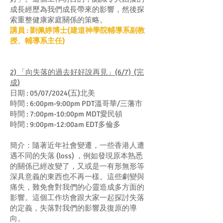
成長經歷為我們成長帶來的影響，然後探
索重整健康家庭關係的策略。
講員 : 劉佩婷博士(建道神學院輔導系副教
授、輔導系主任)
2) 「向失落的過去好好說再見」(6/7)
(完
成)
日期 : 05/07/2024(五)北美
時間 : 6:00pm-9:00pm PDT溫哥華/三藩市
時間 : 7:00pm-10:00pm MDT愛民頓
時間 : 9:00pm-12:00am EDT多倫多
簡介：隨著近年社會變遷，一些香港人遭
遇不同的失落 (loss) ，例如發現原本熟悉
的關係已經改變了，又或是一有形無形等
深具意義的東西也不再一樣。這些劇變與
痛失，難免會對我們的心靈造成多方面的
影響。這個工作坊會跟大家一起探討失落
的定義，失落對我們的影響及復原的導
向。