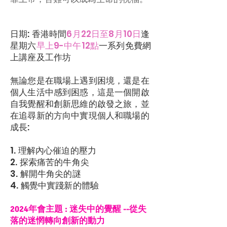
日期: 香港時間
6月22日至8月10日
逢
星期六
早上9-中午12點
一系列免費網
上講座及工作坊
無論您是在職場上遇到困境，還是在
個人生活中感到困惑，這是一個開啟
自我覺醒和創新思維的啟發之旅，並
在追尋新的方向中實現個人和職場的
成長:
1. 理解內心催迫的壓力
2. 探索痛苦的牛角尖
3. 解開牛角尖的謎
4. 觸覺中實踐新的體驗
2024年會主題 : 迷失中的覺醒 --從失
落的迷惘轉向創新的動力