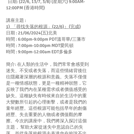
日期: (22/6, 13/7, 3/8) (星期六) 9:00AM-
12:00PM (香港時間)
講座主題 :
1) 「尋找失落的根源」(22/6) : (完成)
日期 : 21/06/2024(五)北美
時間 : 6:00pm-9:00pm PDT溫哥華/三藩市
時間 : 7:00pm-10:00pm MDT愛民頓
時間 : 9:00pm-12:00am EDT多倫多
簡介: 在人類的生活中，我們常常會感受到
迷失、不安或者失落，而這些情緒背後往
往隱藏著深層的根源和意義。失落不僅僅
是一種情感狀態，更是一種精神狀態，它
反映了我們內在某種需求或者價值感受的
缺失。這種缺失有時候來自於生活中的重
大變數所引起的心理衝擊，或者是我們的
童年經歷。這些根源可能包括早年的創傷
經歷、失去重要的人物或者價值觀的摩
擦。今次的講座中，我們將深入探討這個
主題， 幫助大家從迷失中意認自己的失
落，並從失落的根源去表達內在的說不出