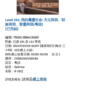
Level 201
: 我的屬靈生命: 天父與我、耶
穌與我、聖靈與我(
粵語)
(已完結)
編號: TR201-0064L5G6O
對象:
已讀 101 及 111 學員
日期: 2024年03/10-04/07 (逢星期日) (每次 三
小時)（8次網上小組）
DVD 網上收看日期: 03/02-03/30 (2 次 )
費用：CAD$230/USD190
​​語言：粵語
​組長：Sabrina
名額：8
-10
位
請填妥
網上表格
詳情及報名: