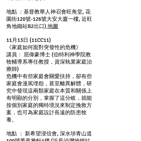
地點 ：基督教華人神召會旺角堂, 花
園街120號-126號大安大廈一樓, 近旺
角地鐵站B2出口)
地圖
11月13日 (11CC11)
《家庭如何面對突發性的危機》
講員： 屈偉豪博士 (伯特利神學院教
牧輔導系專任教授，資深執業家庭治
療師)
危機中有些家庭會關愛扶持，卻有些
家庭會漫駡埋怨，甚至離異解體，研
究中發現這兩類家庭在本質和關係上
有明顯的分別，掌握了這分岐，就能
按個別家庭的獨特境況來制定挽救方
案，也可為家庭設計長遠的防患牧
養。
地點 ： 新希望浸信會, 深水埗青山道
100號菁盈雅軒1樓 (近長沙灣地鐵站