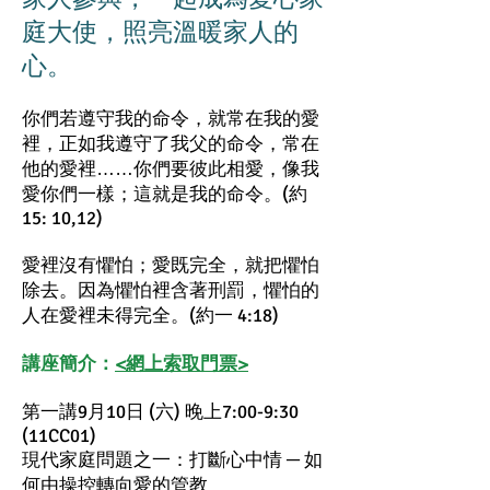
庭大使，照亮溫暖家人的
心。
你們若遵守我的命令，就常在我的愛
裡，正如我遵守了我父的命令，常在
他的愛裡……你們要彼此相愛，像我
愛你們一樣；這就是我的命令。(約
15: 10,12)
愛裡沒有懼怕；愛既完全，就把懼怕
除去。因為懼怕裡含著刑罰，懼怕的
人在愛裡未得完全。(約一 4:18)
講座簡介：
<網上索取門票>
第一講9月10日 (六) 晚上7:00-9:30
(11CC01)
現代家庭問題之一：打斷心中情 ─ 如
何由操控轉向愛的管教