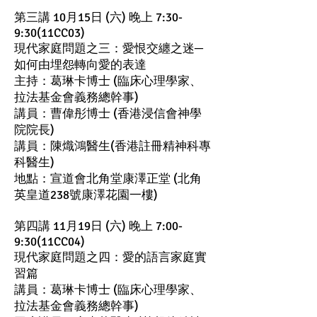
第三講 10月15日 (六) 晚上 7:30-
9:30(11CC03)
現代家庭問題之三：愛恨交纏之迷─
如何由埋怨轉向愛的表達
主持：葛琳卡博士 (臨床心理學家、
拉法基金會義務總幹事)
講員：曹偉彤博士 (香港浸信會神學
院院長)
講員：陳熾鴻醫生(香港註冊精神科專
科醫生)
地點：宣道會北角堂康澤正堂 (北角
英皇道238號康澤花園一樓)
第四講 11月19日 (六) 晚上 7:00-
9:30(11CC04)
現代家庭問題之四：愛的語言家庭實
習篇
講員：葛琳卡博士 (臨床心理學家、
拉法基金會義務總幹事)