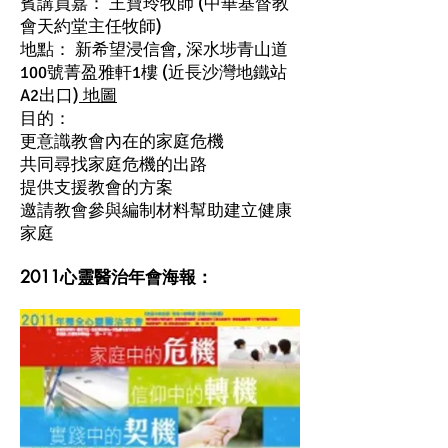
賓講員嘉： 王寶玲牧師 (中華基督教
會天約堂主任牧師)
地點： 新希望浸信會, 深水埗青山道
100號菁盈雅軒1樓 (近長沙灣地鐵站
A2出口)
地圖
目的：
更意識教會內在的家庭危機
共同尋找家庭危機的出路
提供支援教會的方案
邀請教會參與編制材料幫助建立健康
家庭
2011心靈醫治年會海報：