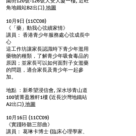
園街120號-126號大安大廈一樓, 近旺
角地鐵站B2出口)
地圖
10月9日 (11CC08)
《「藥」動我心弦續家情》
講員： 香港青少年服務處心弦成長中
心
這工作坊讓家長認識時下青少年濫用
藥物的種類，了解青少年吸食毒品的
原因；並家長可以如何面對子女濫藥
的問題，適合家長及青少年一起參
加。
地點 ：新希望浸信會, 深水埗青山道
100號菁盈雅軒1樓 (近長沙灣地鐵站
A2出口)
地圖
10月16日 (11CC09)
《實踐聆聽三部曲》
講員： 葛琳卡博士 (臨床心理學家、