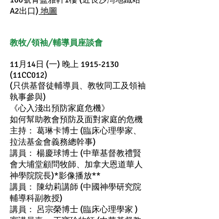
A2出口)
地圖
教牧/領袖/輔導員座談會
11月14日 (一) 晚上
1915-2130
(11CC012)
(只供基督徒輔導員、教牧同工及領袖
執事參與)
《心入淺出預防家庭危機》
如何幫助教會預防及面對家庭的危機
主持： 葛琳卡博士 (臨床心理學家、
拉法基金會義務總幹事)
講員： 楊慶球博士 (中華基督教禮賢
會大埔堂顧問牧師、加拿大恩道華人
神學院院長)*影像播放**
講員： 陳幼莉講師 (中國神學研究院
輔導科副教授)
講員： 呂宗榮博士 (臨床心理學家 )