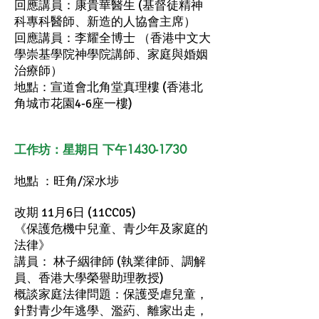
回應講員：康貴華醫生 (基督徒精神
科專科醫師、新造的人協會主席）
回應講員：李耀全博士 （香港中文大
學崇基學院神學院講師、家庭與婚姻
治療師）
地點：宣道會北角堂真理樓 (香港北
角城市花園4-6座一樓)
工作坊：星期日 下午1430-1730
地點 ：旺角/深水埗
改期 11月6日 (11CC05)
《保護危機中兒童、青少年及家庭的
法律》
講員： 林子絪律師 (執業律師、調解
員、香港大學榮譽助理教授)
概談家庭法律問題：保護受虐兒童，
針對青少年逃學、濫葯、離家出走，