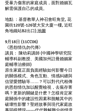
受暴力傷害的家庭成員，面對婚姻瓦
解需保護自己的成員。
地點 ：基督教華人神召會旺角堂, 花
園街120號-126號大安大廈一樓, 近旺
角地鐵站B2出口)
地圖
9月18日 (11CC06)
《恩怨情仇勿代傳》
講員： 陳幼莉講師 (中國神學研究院
輔導科副教授、美國加州註冊婚姻家
庭輔導治療師)
原生家庭正面負面經驗如何影響今日
的關係模式、角色互動、情感糾纏與
信望愛體驗等……？可以對代代相傳
的恩怨情仇加以醒覺檢視，去蕪存菁
嗎？更新的關鍵是什麽？怎樣肯定家
庭關係中的建設性因素和脫離其中的
破壞性影響？聖經故事與現代家庭故
事同樣體現------代代難解難分的情意