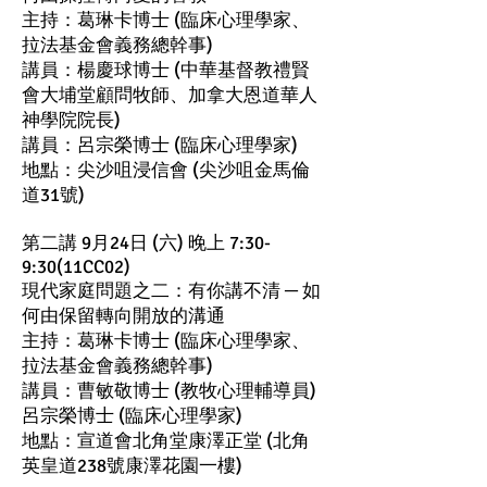
主持：葛琳卡博士 (臨床心理學家、
拉法基金會義務總幹事)
講員：楊慶球博士 (中華基督教禮賢
會大埔堂顧問牧師、加拿大恩道華人
神學院院長)
講員：呂宗榮博士 (臨床心理學家)
地點：尖沙咀浸信會 (尖沙咀金馬倫
道31號)
第二講 9月24日 (六) 晚上 7:30-
9:30(11CC02)
現代家庭問題之二：有你講不清 ─ 如
何由保留轉向開放的溝通
主持：葛琳卡博士 (臨床心理學家、
拉法基金會義務總幹事)
講員：曹敏敬博士 (教牧心理輔導員)
呂宗榮博士 (臨床心理學家)
地點：宣道會北角堂康澤正堂 (北角
英皇道238號康澤花園一樓)