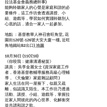
拉法基金會義務總幹事)
能夠聆聽家人的心聲是家庭和諧的必
要條件，這工作坊會透過講授、小
組、遊戲等，學習如何實踐聆聽別人
心底的話，適合一家人一起參加。
地點 ：基督教華人神召會旺角堂, 花
園街120號-126號大安大廈一樓, 近旺
角地鐵站B2出口)
地圖
10月30日 (11CC10)
《你咬我：健康溝通秘笈》
講員： 吳李金麗女士 (資深家庭工作
者，香港基督教輔導服務高級心理輔
導，《天倫樂》家庭雜誌顧問 )
家人生活在同一屋簷下，似親又疏
離，似認識又陌生。本工作坊乃透過
活動、講授、小組、遊戲等，掌握拉
近家人間彼此的內心世界、化解衝突
並共譜和諧之歌。