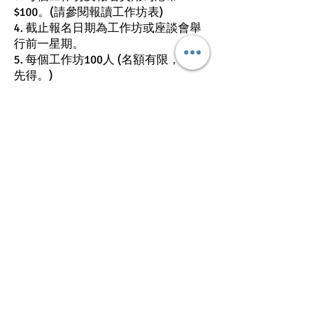
$100。(請參閱報讀工作坊表)
4. 截止報名日期為工作坊或座談會舉
行前一星期。
5. 每個工作坊100人 (名額有限，先到
先得。)
報名：
如欲參加工作坊或座談會，請填妥報
名表格或網上報名，並連同劃線支
票，抬頭註明〔拉法基金會有限公
司〕， 或現金存入中國銀行戶口
（012-704-1-011093-1）並將入數紙
及報名格(只需此頁)一併寄回/傳真至
拉法基金會之地址， 信封面註明
『2011年會工作坊報名』或電郵
operation@raphahk.org
。本會將以電
郵確認申請人之報名， 參加者請帶同
電郵確認信於工作坊當日作憑據和簽