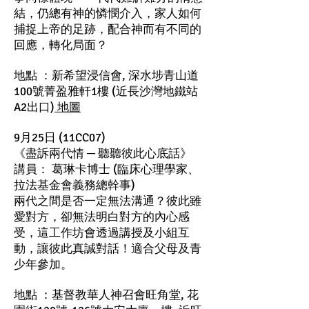
結，仍總有神的憐憫介入，家人如何
捕捉上帝的足跡，配合神而有不同的
回應，轉化局面？
地點 ：新希望浸信會, 深水埗青山道
100號菁盈雅軒1樓 (近長沙灣地鐵站
A2出口)
地圖
9月25日 (11CC07)
《盡訴兩代情 ─ 聽聽彼此心底話》
講員： 葛琳卡博士 (臨床心理學家、
拉法基金會義務總幹事)
兩代之間是否一定無法溝通？彼此雖
愛對方，卻無法明白對方的內心感
受，這工作坊會透過講授及小組互
動，讓彼此真誠對話！適合父母及青
少年參加。
地點 ：基督教華人神召會旺角堂, 花