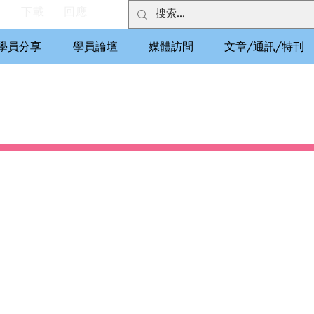
們
下載
回應
學員分享
學員論壇
媒體訪問
文章/通訊/特刊