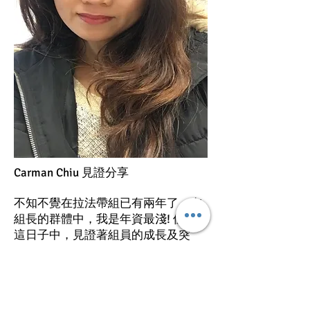
Carman Chiu 見證分享
不知不覺在拉法帶組已有兩年了，在
組長的群體中，我是年資最淺! 但在
這日子中，見證著組員的成長及突
破，感到莫大的滿足感，作為一個同
行者，當看到他們生命中所遇到的掙
扎及痛苦，令我回想昔日自己在醫治
過程中是如何的行過，如經上寫著