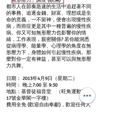
「無形壓力」講座 (額滿)
都市人在節奏急速的生活中追趕著不同
的事務、追逐金錢、財富、理想或是生
命的意義，一不留神，便會出現慢性疾
病，而癌症更是其中一種普遍的慢性疾
病。你又可知無形壓力也影響你的情
緒，工作表現，親密關係? 若你能洞悉
從病理學、能量學、心理學的角度在無
形壓力下，身體如何引起慢性疾病。那
麼對你一定有裨益，甚至可以與無形壓
力共舞。
日期： 2013年4月9日（星期二）
時間： 晚上7:00 至 9:30
地點：基督徒福音堂 （旺角運動場道
17號金華閣一字樓）
費用全免 (歡迎自由奉獻)，歡迎任何人
士參加！
海報:請按此處
講員：趙淑儀博士
率先香港首位提倡大腦與荷爾蒙同步抗