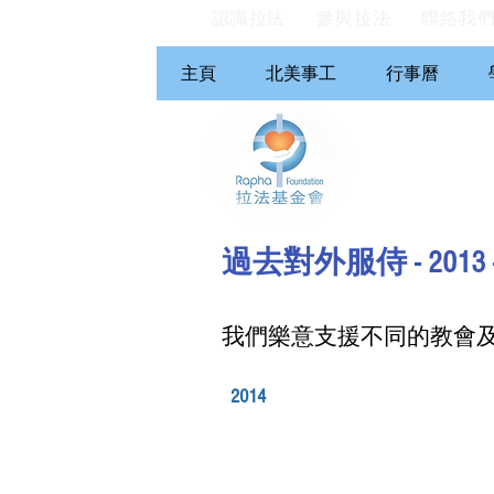
認識拉法
參與拉法
聯絡我
主頁
北美事工
行事曆
過去對外服侍 - 2013 -
我們樂意支援不同的教會
2014