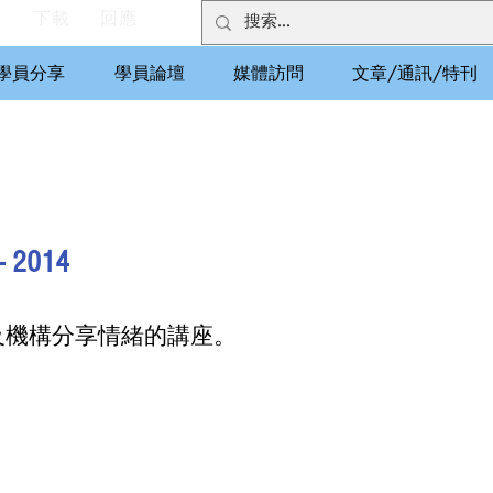
們
下載
回應
學員分享
學員論壇
媒體訪問
文章/通訊/特刊
 2014
及機構分享情緒的講座。