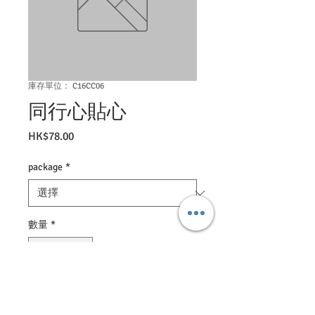
庫存單位： C16CC06
同行心貼心
價
HK$78.00
格
package
*
數量
*
新增至購物車