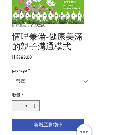
庫存單位： C13SC08
情理兼備-健康美滿
的親子溝通模式
價
HK$98.00
格
package
*
數量
*
新增至購物車