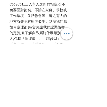
C06SC01上: 人與人之間的相處,少不
免要面對衝突。不論在家庭、學校或
工作環境、又話教會等。總之有人的
地方就難免有衝突發生。到底我們應
如何處理衝突?首先讓我們認識衝突
的定義,並了解自己屬於什麼類別的
人,包括「迴避型」、「讓步型」、
「贏家型」、「妥協型」、「合作
型」。只要了解對方是什麼類型,就
可以因應情況,處理衝突,雖然衝突好
像不是好事,但只要我們學懂怎樣處
理,這正是神醫治我們的好機會。
C06SC02下:討論的五種處理衝突模
式,更深入了解校牧處理衝突模式的
限制和如何突破衝突中的張力。 同
時討論過往未能成功處理衝突的個
案, 拼合個案討論和角色扮演, 讓教牧