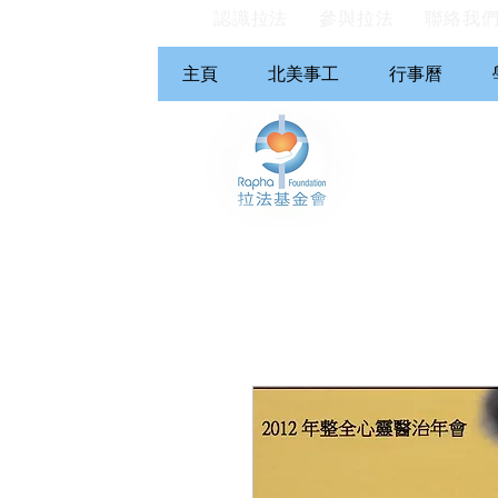
認識拉法
參與拉法
聯絡我
主頁
北美事工
行事曆