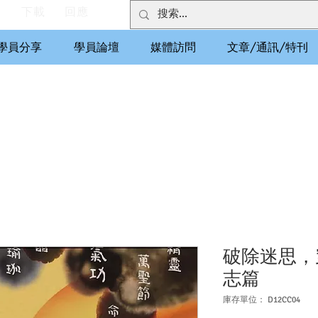
們
下載
回應
學員分享
學員論壇
媒體訪問
文章/通訊/特刊
破除迷思，
志篇
庫存單位： D12CC04