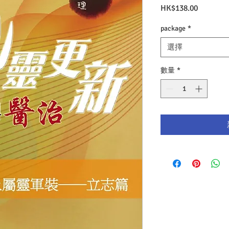
價
HK$138.00
格
package
*
選擇
數量
*