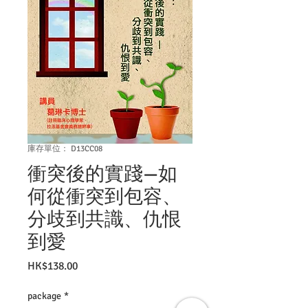
庫存單位： D13CC08
衝突後的實踐—如
何從衝突到包容、
分歧到共識、仇恨
到愛
價
HK$138.00
格
package
*