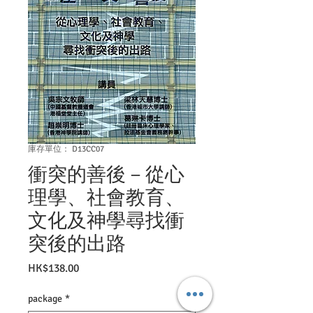
庫存單位： D13CC07
衝突的善後－從心
理學、社會教育、
文化及神學尋找衝
突後的出路
價
HK$138.00
格
package
*