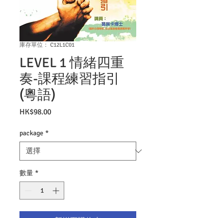
庫存單位： C12L1C01
LEVEL 1 情緒四重
奏-課程練習指引
(粵語)
價
HK$98.00
格
package
*
數量
*