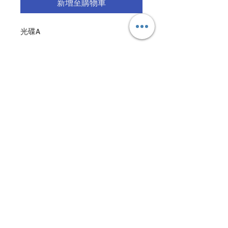
新增至購物車
光碟A
1. 橫膈膜式呼吸、靜觀身體、靜觀呼
吸練習
2. 鐘擺 練習
光碟B
1. 靜觀情緒/體驗耶穌同在練習
2. 靜觀情緒/觀看螢幕/體驗耶穌同在
練習