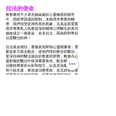
拉法的使命
教會裏有不少弟兄姊妹處於心靈極度的困苦
中，因經濟資源的限制，未能尋求專業的輔
導，我們領受從神而來的異象，去為這群需要
尋求專業私人執業資深的輔導心理醫生的弟兄
姊妹成立一個基金，命名拉法，因為耶和華拉
法是醫治的神！
拉法基金相信，要徹底地幫助心靈困擾者，需
要從多方面去配合，使他們得到整全的醫治，
更深信神的醫治源自於教會的群體，教會在心
靈創傷的醫治中扮演重要角色，配合輔導員/
治療師專業的分析和指引，以及其他屬靈操練
和小組支援，會加速治療果效，並且給受助者
很重要的支持和鼓勵。當受助者遇到挫折、想
放棄時，往往因為教會弟兄姊妹的奉獻使他們
感受到支持和幫助，以致他們願意繼續前進，
不想辜負奉獻者對他們的一份心意，這心靈的
強心針是面對痛苦的強大支持。
拉法基金的異象包括以下四個使命：
資助需要專業輔導/治療的情緒困擾者。
在醫治心靈創傷的事奉中與教會合作，加強教