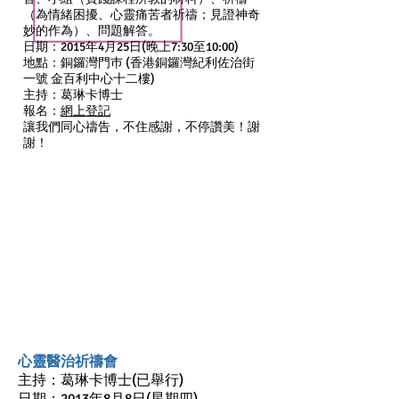
（為情緒困擾、心靈痛苦者祈禱；見證神奇
妙的作為）、問題解答。
日期：2015年4月25日(晚上7:30至10:00)
地點：銅鑼灣門巿 (香港銅鑼灣紀利佐治街
一號 金百利中心十二樓)
主持：葛琳卡博士
報名：
網上登記
讓我們同心禱告，不住感謝，不停讚美！謝
謝！
心靈醫治祈禱會
主持：葛琳卡博士(已舉行)