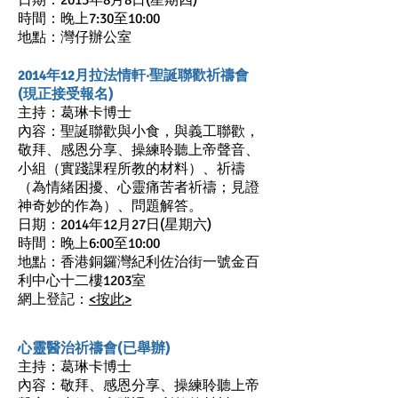
日期：2013年8月8日(星期四)
時間：晚上7:30至10:00
地點：灣仔辦公室
2014年12月拉法情軒‧聖誕聯歡祈禱會
(現正接受報名)
主持：葛琳卡博士
內容：聖誕聯歡與小食，與義工聯歡，
敬拜、感恩分享、操練聆聽上帝聲音、
小組（實踐課程所教的材料）、祈禱
（為情緒困擾、心靈痛苦者祈禱；見證
神奇妙的作為）、問題解答。
日期：2014年12月27日(星期六)
時間：晚上6:00至10:00
地點：香港銅鑼灣紀利佐治街一號金百
利中心十二樓1203室
網上登記：
<按此>
心靈醫治祈禱會(已舉辦)
主持：葛琳卡博士
內容：敬拜、感恩分享、操練聆聽上帝