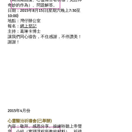
奇妙的作為）、問題解答。
日期：2015年8月15日(星期六晚上7:30至
10:00)
地點：灣仔辦公室
報名：
網上登記
主持：葛琳卡博士
讓我們同心禱告，不住感謝，不停讚美！
謝謝！
2015年4月份
心靈醫治祈禱會(已舉辦)
內容：敬拜、感恩分享、操練聆聽上帝聲
音、小組（實踐課程所教的材料）、祈禱