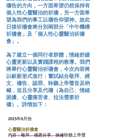
禱告的方向，一方面希望仍然保持有
個人性心靈醫治的祈禱，另一方面希
望為我們的事工以禱告仰望神。故此
日後祈禱會將分別兩部分「中午機構
祈禱會」及「個人性心靈醫治祈禱
會」。
為了建立一個同行者群體，情緒舒緩
心靈更新以及實踐課程的教導。我們
將舉行心靈醫治祈禱會，今次內容將
以嶄新形式進行：嘗試結合敬拜、經
文、禱告、認罪、聆聽上帝聲音及吶
喊，並且分享及代禱（為自己、情緒
困擾、心靈痛苦者、拉法需要祈
禱）。詳情如下：
2015年6月份
心靈醫治祈禱會
內容：敬拜、感恩分享、操練聆聽上帝聲