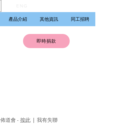
ENG
產品介紹
其他資訊
同工招聘
即時捐款
 佈道會 -
按此
| 我有失聯