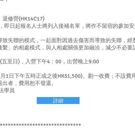
營(HK14C17)
滿，即日起報名人士將列入後補名單，將作不留宿的參加
導致失聯的模式，一起面對因過去傷害而導致的失聯，經
連繫」的相處模式，與人相處關係更加融洽，減少不必要
日(五至日)，入營下午4：00，出營晚上9:00
014年8月1日下午五時正或之後HK$1,500)。劃一收費；
退出者，費用恕不發還。
法學員
詳細
******************************