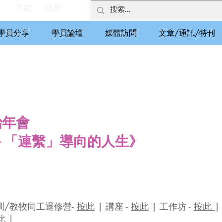
們
下載
回應
學員分享
學員論壇
媒體訪問
文章/通訊/特刊
治年會
－「連繫」導向的人生》
訓/教牧同工退修營-
按此
| 講座 -
按此
| 工作坊 -
按此
|
此
|