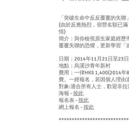
「突破生命中反反覆覆的失聯」退修
(由於反應熱烈，宿營名額已
情)
簡介：與你檢視原生家庭經歷
覆覆失聯的恐懼，更新學習「
日期：2014年11月21日至23
地點：烏溪沙青年新村
費用：一律HK$ 1,400(2
費。一經報名，若因個人理由
對象:適合所有人士，歡迎非拉
海報 -
按此
報名表 -
按此
網上報名 -
按此
***************************