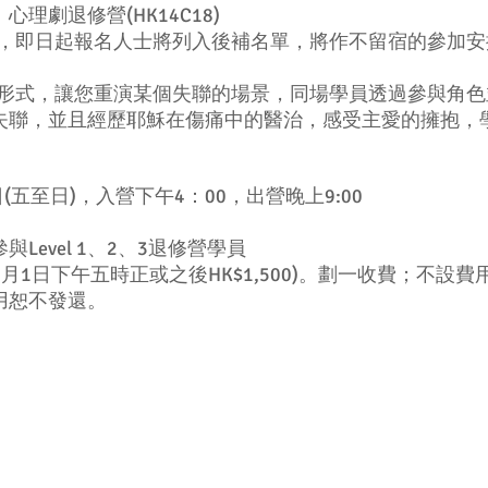
理劇退修營(HK14C18)
滿，即日起報名人士將列入後補名單，將作不留宿的參加
rama)形式，讓您重演某個失聯的場景，同場學員透過參與
失聯，並且經歷耶穌在傷痛中的醫治，感受主愛的擁抱，
3日(五至日)，入營下午4：00，出營晚上9:00
evel 1、2、3退修營學員
014年8月1日下午五時正或之後HK$1,500)。劃一收費；
用恕不發還。