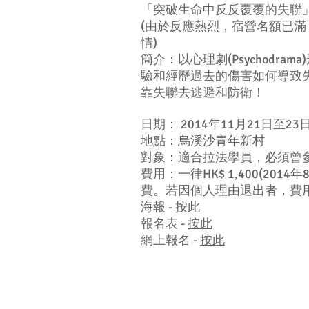
「突破生命中反反覆覆的失聯」心
(由於反應熱烈，宿營名額已
情)
簡介：以心理劇(Psychod
驗和經歷過去的傷害如何導致
靠失聯去逃避和防衛！
日期： 2014年11月21日至2
地點：烏溪沙青年新村
對象：適合拉法學員，必須曾參與L
費用：一律HK$ 1,400(2
費。若因個人理由退出者，費
海報 -
按此
報名表 -
按此
網上報名 -
按此