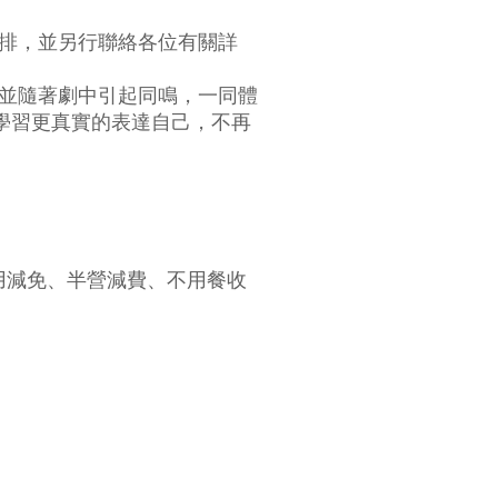
安排，並另行聯絡各位有關詳
角色並隨著劇中引起同鳴，一同體
學習更真實的表達自己，不再
不設費用減免、半營減費、不用餐收