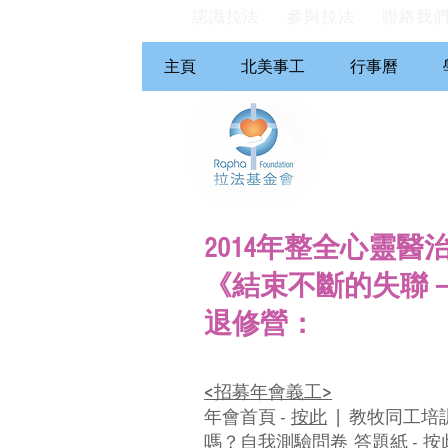
認識拉法
參與拉法
聯絡我
主頁
北美事工
行事曆
2014年整全心靈醫
《結束不斷的失聯
退修營：
<招募年會義工>
年會首頁 -
按此
| 教牧同工培
嗎？自我測驗問卷 答題紙 -
按