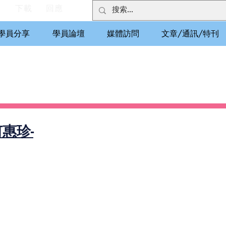
們
下載
回應
學員分享
學員論壇
媒體訪問
文章/通訊/特刊
何惠珍-