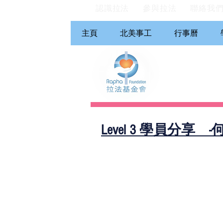
認識拉法
參與拉法
聯絡我
主頁
北美事工
行事曆
Level 3 學員分享 -