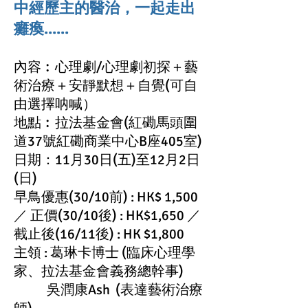
中經歷主的醫治，一起走出
癱瘓......
內容︰心理劇/心理劇初探＋藝
術治療＋安靜默想＋自覺(可自
由選擇呐喊）
地點︰拉法基金會(紅磡馬頭圍
道37號紅磡商業中心B座405室)
日期：11月30日(五)至12月2日
(日)
早鳥優惠(30/10前) : HK$ 1,500
／ 正價(30/10後) : HK$1,650 ／
截止後(16/11後) : HK $1,800
主領 : 葛琳卡博士 (臨床心理學
家、拉法基金會義務總幹事)
吳潤康Ash (表達藝術治療