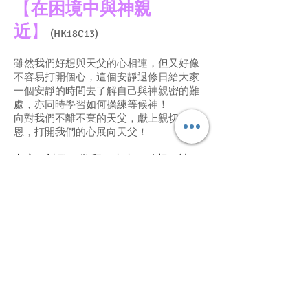
【
在困境中與神親
近
】
(HK18C13)
雖然我們好想與天父的心相連，但又好像
不容易打開個心，這個安靜退修日給大家
一個安靜的時間去了解自己與神親密的難
處，亦同時學習如何操練等候神！
向對我們不離不棄的天父，獻上親切的感
恩，打開我們的心展向天父！
內容：詩歌、敬拜、畫畫、默想、禱
告、操練等候神及分享
日期：2018 年 10 月1 日 （星期一）
時間：9:30 am － 5:30 pm
地點：拉法基金會
費用：9月1日前報名$500, 之後報名
$600(成功報名以繳費為準)
主領：葛琳卡博士
網上報名