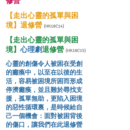
修營
【走出心靈的孤單與困
境】退修營
(HK18C14)
【走出心靈的孤單與困
境】
心理劇
退修營
(HK18C15)
心靈的創傷令人被困在受創
的癱瘓中，以至在以後的生
活，容易被困境所困而形成
停濟癱瘓，並且難於尋找支
援，孤單無助，更陷入困境
的惡性循環裏，是時候給自
己一個機會：面對被困背後
的傷口，讓我們在此退修營