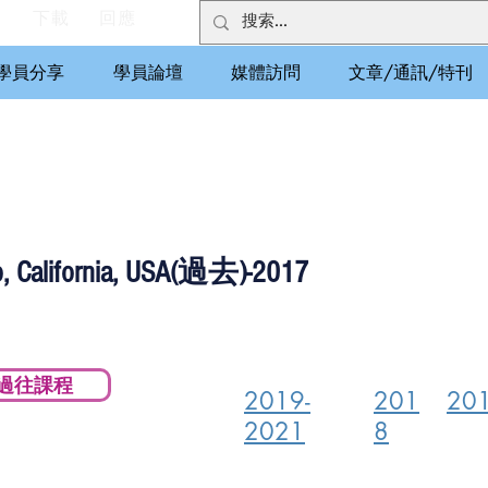
們
下載
回應
學員分享
學員論壇
媒體訪問
文章/通訊/特刊
California, USA(過去)-2017
過往課程
2019-
201
20
2021
8