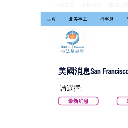
認識拉法
參與拉法
聯絡我
主頁
北美事工
行事曆
美國消息San Francisco, 
請選擇:
最新消息