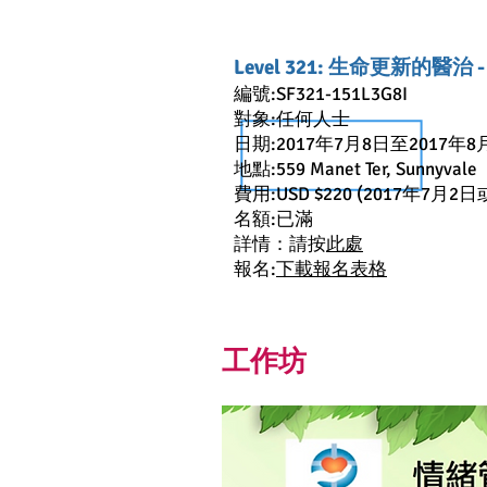
Level 321: 生命更新的醫治
編號:SF321-151L3G8I
對象:任何人士
日期:2017年7月8日至2017年8
地點:559 Manet Ter, Sunnyvale
費用:USD $220 (2017年7月2
名額:已滿
詳情：請按
此處
報名:
下載報名表格
工作坊