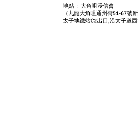
地點 ：大角咀浸信會
（九龍大角咀通州街51-67號
太子地鐵站C2出口,沿太子道