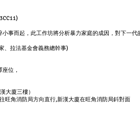
3CC11)
碎小事而起，此工作坊將分析暴力家庭的成因，對下一代
家、拉法基金會義務總幹事)
譯座位，
新漢大廈三樓）
西往旺角消防局方向直行,新漢大廈在旺角消防局鈄對面