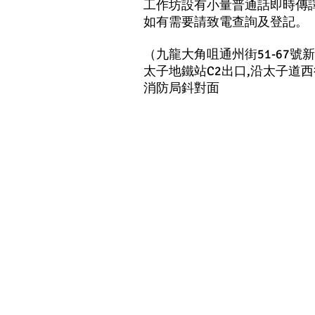
工作坊設有小量普通話即時傳
如有需要請致電查詢及登記。
（九龍大角咀通州街51-67號
太子地鐵站C2出口,沿太子道
消防局鈄對面