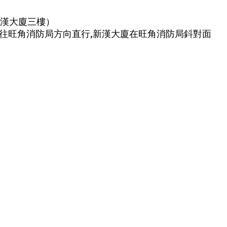
新漢大廈三樓）
西往旺角消防局方向直行,新漢大廈在旺角消防局鈄對面