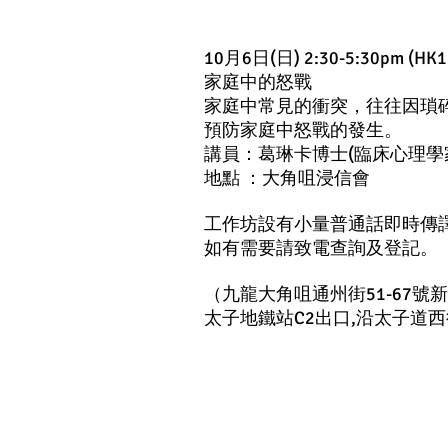
10月6日(日) 2:30-5:30pm (HK1
家庭中的怒戰
家庭中常見的衝突，往往因瑣
預防家庭中怒戰的發生。
講員：葛琳卡博士(臨床心理學
地點 ：大角咀浸信會
工作坊設有小量普通話即時傳
如有需要請致電查詢及登記。
（九龍大角咀通州街51-67號
太子地鐵站C2出口,沿太子道