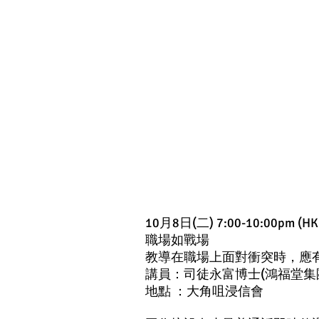
10月8日(二) 7:00-10:00pm (HK
職場如戰場
教導在職場上面對衝突時，應
講員：司徒永富博士(鴻福堂集
地點 ：大角咀浸信會