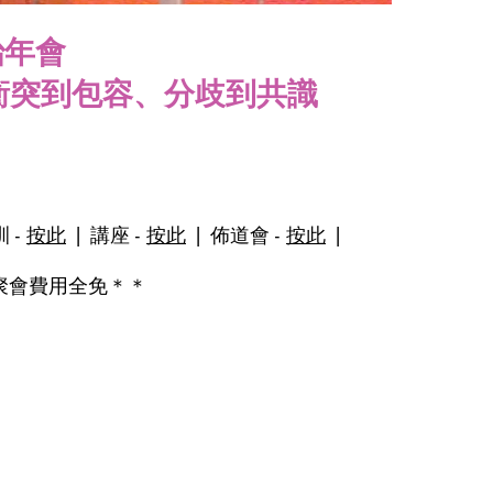
治年會
從衝突到包容、分歧到共識
 -
按此
| 講座 -
按此
| 佈道會 -
按此
|
聚會費用全免＊＊