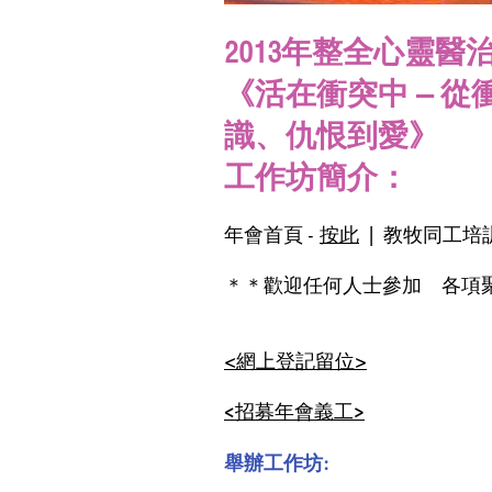
2013年整全心靈醫
《活在衝突中 — 
識、仇恨到愛》
工作坊簡介：
年會首頁 -
按此
| 教牧同工培訓
＊＊歡迎任何人士參加 各項
<網上登記留位>
<招募年會義工>
舉辦工作坊: