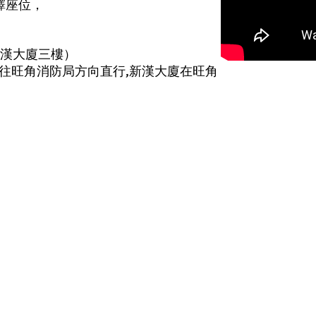
譯座位，
新漢大廈三樓）
西往旺角消防局方向直行,新漢大廈在旺角