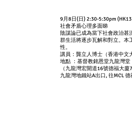
9月8日(日) 2:30-5:30pm (HK13
社會矛盾心理多面睇
陰謀論已成為當下社會政治甚
群生活將逐步瓦解和對立。本
性。
講員：龔立人博士（香港中文
地點 ：基督教銘恩堂九龍灣堂
（九龍灣宏開道16號德福大廈7樓7
九龍灣地鐵站A出口, 往MCL 