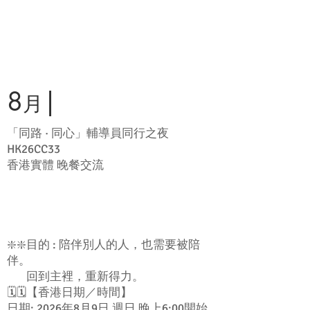
8
|
月
「同路 · 同心」輔導員同行之夜
HK26CC33
香港實體 晚餐交流
❇️❇️目的 : 陪伴別人的人，也需要被陪
伴。
回到主裡，重新得力。
🗓️🗓️【香港日期／時間】
日期: 2026年8月9日 週日 晚上6:00開始,