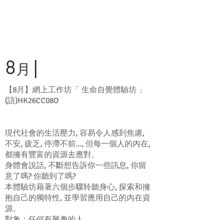
8
|
月
【8月】網上工作坊「 生命自覺體驗坊 」
(語)HK26CC08O
現代社會的生活壓力, 容易令人感到焦慮,
不安, 疲乏, 停滯不前..., 但每一個人的內在,
都擁有豐富的資源去應對。
身體會說話, 不斷想告訴你一些訊息, 你留
意了嗎? 你聽到了嗎?
本體驗坊藉著六個步驟聆聽身心, 探索和擁
抱自己的獨特性, 並學習應用自己的內在資
源。
對象：任何有興趣的人