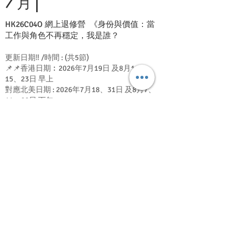
7
|
月
HK26C04O 網上退修營 《身份與價值：當
工作與角色不再穩定，我是誰？
更新日期‼️ /時間 : (共5節)
📌📌香港日期︰2026年7月19日 及8月1、8、
15、23日 早上
對應北美日期 : 2026年7月18、31日 及8月7、
14、22日 下午
在快速變動的時代，工作與角色不再是穩固的
依靠，我們的身份與價值也容易隨之動搖。
這個退修營邀請你停下忙碌的腳步
 深入探索「我是誰」這個核心問題
 重新連結內在的自我、情緒與信仰的根基
 面對內心深處的恐懼與不安
 辨識那些塑造我們錯誤身份感的假象。
 讓你在一個安全與被接納的空間中，經歷
身、心、靈的更新與釋放。
 在不確定之中，你將逐步重建穩固的身份