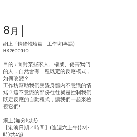
8
|
月
網上「情緒體驗篇」工作坊(粵語)
HK26CC01O
目的 : 面對某些家人、權威、傷害我們
的人，自然會有一種既定的反應模式，
如何改變？
工作坊幫助我們察覺身體內不意識的情
緒？這不意識的部份往往就是控制我們
既定反應的自動程式，讓我們一起來檢
視它們!
網上(無分地域)
【港澳日期／時間】(逢週六上午)(2小
時)共4節