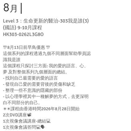
8
|
月
Level 3：生命更新的醫治-303我是誰(3)
(國語) 9-10月課程
HK303-0262L3G8O
🎊8月13日前早鳥優惠 🎊
這個系列的課程透過九個不同層面幫助學員認
識我是誰
這個課程只探討三方面: 我的愛的語言、心、
夢 及對整個系列九個層面的總結。
- 找到自己最需要的愛的語言
- 發現自己愛的需要背後的受傷和缺乏
- 整理一些不意識的隱藏的部份
- 以心理學裡其中一種解夢的方式，去更深明
白不同部分的自己。
✴️✴️課程由香港時間2026年8月28日開始
2次DVD講座📽️
1次視像會議講座-總結💻
1次視像會議答問💻🗣️