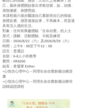
略自己的情緒、感受，久而久之便麻痹了自
己，最終身體開始發出求救信號，如，頭痛、
肩頸僵硬、身體勞損。
本課程藉六個步驟讓自己重新與自己的情緒、
身體反應、感受連接起來，不再麻木，而是過
具有活人感的生活。
對象：任何有興趣體驗「生命自覺」的人士
形式：講解、活動體驗、示範及練習
日期：2026/8/22（六）及2026/8/29（六）
時間：上午9：00至下午12：00
語言：普通話
名額：6-8人小班教學
費用：HK$200
組長：韋麗軍 Esther
•心悅坊心理中心 – 同理生命自覺創傷治療證
書
•心悅坊心理中心 – 同理生命自覺創傷治療培
訓師認證課程