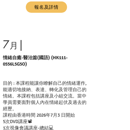
報名及詳情
7
|
月
情緒自癒-醫治篇(國語) (HK111-
0556L5G5O)
目的 : 本課程能讓你瞭解自己的情緒運作,
能適切地接納、表達、轉化及管理自己的
情緒。本課程包括講座及小組交流。當中
學員需要面對個人內在情緒起伏及過去的
經歷。
課程由香港時間 2026年7月3 日開始
5次DVD講座📽️
1次視像會議講座-總結💻