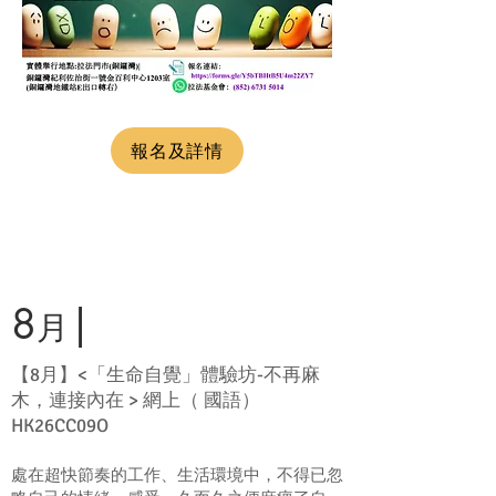
報名及詳情
8
|
月
【8月】<「生命自覺」體驗坊-不再麻
木，連接內在 > 網上（ 國語）
HK26CC09O
處在超快節奏的工作、生活環境中，不得已忽