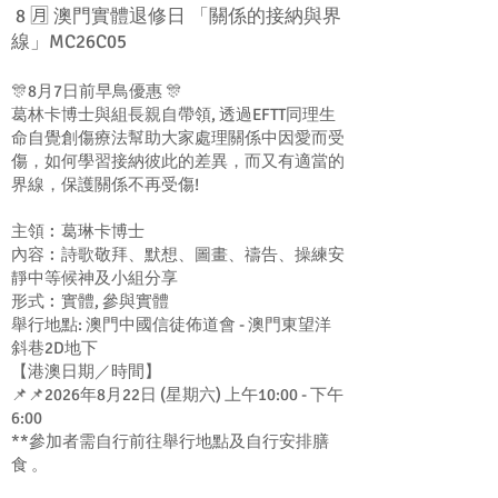
8 🈷️ 澳門實體退修日 「關係的接納與界
線」MC26C05
🎊8月7日前早鳥優惠 🎊
葛林卡博士與組長親自帶領, 透過EFTT同理生
命自覺創傷療法幫助大家處理關係中因愛而受
傷，如何學習接納彼此的差異，而又有適當的
界線，保護關係不再受傷!
主領︰葛琳卡博士
內容︰詩歌敬拜、默想、圖畫、禱告、操練安
靜中等候神及小組分享
形式︰實體, 參與實體
舉行地點: 澳門中國信徒佈道會 - 澳門東望洋
斜巷2D地下
【港澳日期／時間】
📌📌2026年8月22日 (星期六) 上午10:00 - 下午
6:00
**參加者需自行前往舉行地點及自行安排膳
食 。