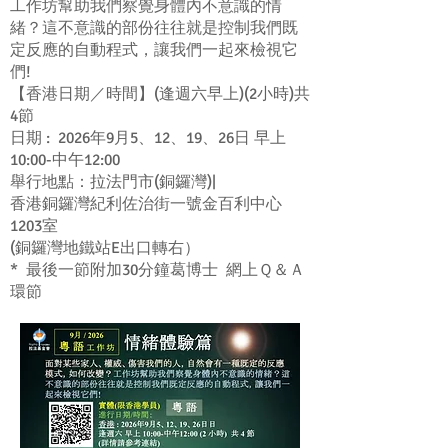
工作坊幫助我們察覺身體內不意識的情
緒？這不意識的部份往往就是控制我們既
定反應的自動程式，讓我們一起來檢視它
們!
【香港日期／時間】(逢週六早上)(2小時)共
4節
日期 : 2026年9月5、12、19、26日 早上
10:00-中午12:00
舉行地點：拉法門市(銅鑼灣)|
香港銅鑼灣紀利佐治街一號金百利中心
1203室
(銅鑼灣地鐵站E出口轉右）
* 最後一節附加30分鐘葛博士 網上Ｑ＆Ａ
環節