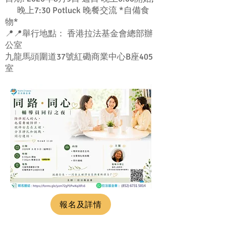
晚上7:30 Potluck 晚餐交流 *自備食
物*
📍📍舉行地點： 香港拉法基金會總部辦
公室
九龍馬頭圍道37號紅磡商業中心B座405
室
報名及詳情