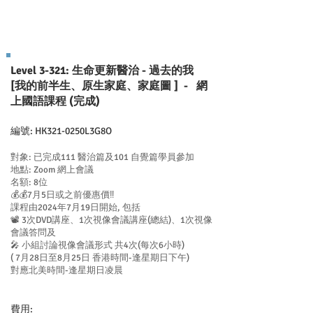
Level 3-321: 生命更新醫治 - 過去的我
[我的前半生、原生家庭、家庭圖 ] - 網
上國語課程 (完成)
編號: HK321-0250L3G8O
對象: 已完成111 醫治篇及101 自覺篇學員參加
地點: Zoom 網上會議
名額: 8位
💰💰7月5日或之前優惠價‼️
課程由2024年7月19日開始, 包括
📽 3次DVD講座、1次視像會議講座(總結)、1次視像
會議答問及
🎤 小組討論視像會議形式 共4次(每次6小時)
( 7月28日至8月25日 香港時間-逢星期日下午)
對應北美時間-逢星期日凌晨
​費用: