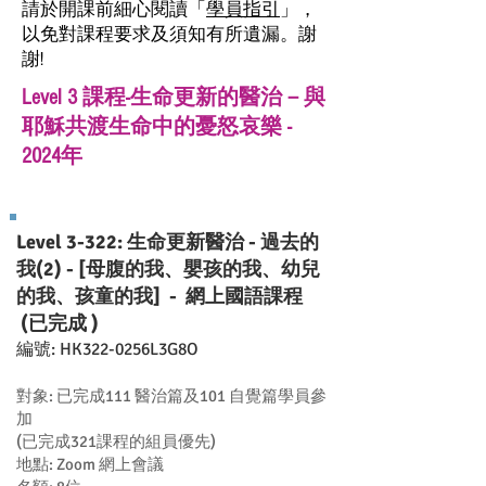
請於開課前細心閱讀「
學員指引
」，
以免對課程要求及須知有所遺漏。謝
謝!
Level 3 課程-生命更新的醫治－與
耶穌共渡生命中的憂怒哀樂 -
2024年
Level 3-322: 生命更新醫治 - 過去的
我(2) - [母腹的我、嬰孩的我、幼兒
的我、孩童的我] - 網上國語課程
(已完成 )
編號: HK322-0256L3G8O
對象: 已完成111 醫治篇及101 自覺篇學員參
加
(已完成321課程的組員優先)
地點: Zoom 網上會議