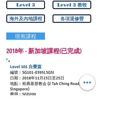
Level 3
Level 3 教牧
海外及內地課程
各項退修營
現有課程
2018年 - 新加坡課程(已完成)
Level 101 自覺篇
編號︰SG101-0395L5G5I
日期︰2018年11月23日至25日
地點︰裕廊基督教会 (2 Tah Ching Road,
Singapore)
費用︰SGD200
教牧同工/全職神學生/65歲以上長者優
惠：SGD160
詳情︰請按
此處
報名︰
下載報名表格
請同時填妥「情緒靈命問卷」，
按此下載
請參閱︰
「學員指引」