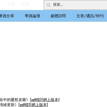
們
下載
回應
學員分享
學員論壇
媒體訪問
文章/通訊/特刊
行生命中的憂怒哀樂》
[pdf檔]
[網上版本]
中的情緒更新》
[pdf檔]
[網上版本]