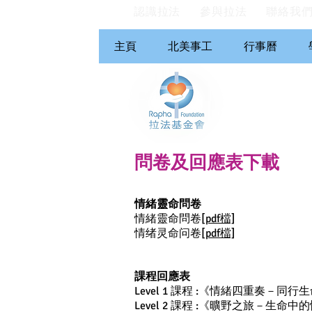
認識拉法
參與拉法
聯絡我
主頁
北美事工
行事曆
問卷及回應表下載
情緒靈命問卷
情緒靈命問卷
[pdf檔]
情绪灵命问卷
[pdf檔]
課程回應表
Level 1 課程 :《情緒四重奏－同
Level 2 課程 :《曠野之旅－生命